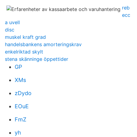
reb
ecc
a uvell
disc
muskel kraft grad
handelsbankens amorteringskrav
enkelriktad skylt
stena skänninge öppettider
GP
XMs
zDydo
EOuE
FmZ
yh