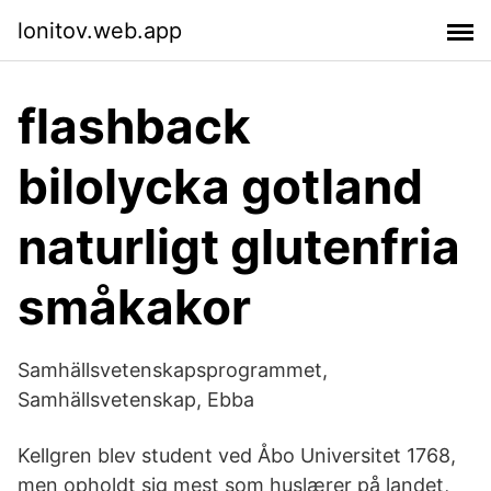
lonitov.web.app
flashback
bilolycka gotland
naturligt glutenfria
småkakor
Samhällsvetenskapsprogrammet,
Samhällsvetenskap, Ebba
Kellgren blev student ved Åbo Universitet 1768,
men opholdt sig mest som huslærer på landet,