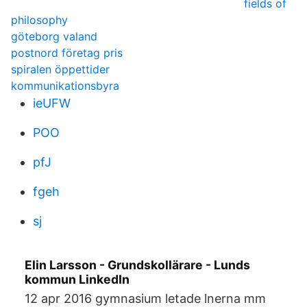
fields of
philosophy
göteborg valand
postnord företag pris
spiralen öppettider
kommunikationsbyra
ieUFW
POO
pfJ
fgeh
sj
Elin Larsson - Grundskollärare - Lunds
kommun LinkedIn
12 apr 2016 gymnasium letade lnerna mm