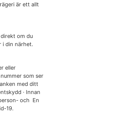
geri är ett allt
 direkt om du
 i din närhet.
r eller
fonnummer som ser
banken med ditt
ntskydd · Innan
 person- och En
id-19.