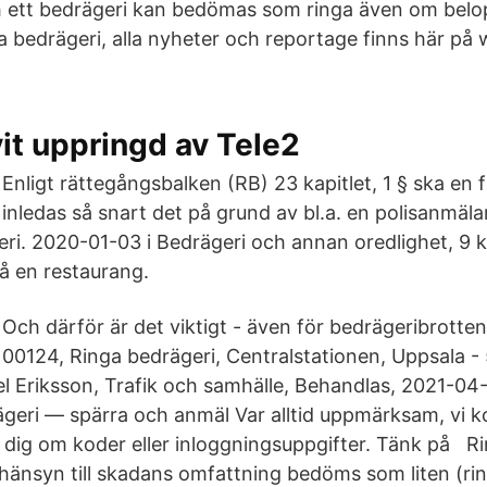
ett bedrägeri kan bedömas som ringa även om belop
 bedrägeri, alla nyheter och reportage finns här på
vit uppringd av Tele2
Enligt rättegångsbalken (RB) 23 kapitlet, 1 § ska en
inledas så snart det på grund av bl.a. en polisanmäla
eri. 2020-01-03 i Bedrägeri och annan oredlighet, 9
på en restaurang.
Och därför är det viktigt - även för bedrägeribrotte
00124, Ringa bedrägeri, Centralstationen, Uppsala
el Eriksson, Trafik och samhälle, Behandlas, 2021-04
geri — spärra och anmäl Var alltid uppmärksam, vi 
 dig om koder eller inloggningsuppgifter. Tänk på Ri
änsyn till skadans omfattning bedöms som liten (ri