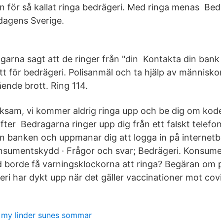
 för så kallat ringa bedrägeri. Med ringa menas Bedrä
 dagens Sverige.
garna sagt att de ringer från "din Kontakta din bank
att för bedrägeri. Polisanmäl och ta hjälp av människor
ående brott. Ring 114.
rksam, vi kommer aldrig ringa upp och be dig om kode
fter Bedragarna ringer upp dig från ett falskt tele
n banken och uppmanar dig att logga in på internet
sumentskydd · Frågor och svar; Bedrägeri. Konsume
d borde få varningsklockorna att ringa? Begäran om
eri har dykt upp när det gäller vaccinationer mot cov
my linder sunes sommar