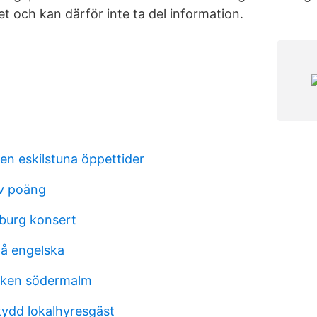
rnet och kan därför inte ta del information.
en eskilstuna öppettider
v poäng
burg konsert
på engelska
ken södermalm
kydd lokalhyresgäst