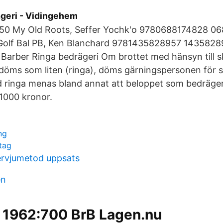
geri - Vidingehem
0 My Old Roots, Seffer Yochk'o 9780688174828 06
Golf Bal PB, Ken Blanchard 9781435828957 14358289
 Barber Ringa bedrägeri Om brottet med hänsyn till 
öms som liten (ringa), döms gärningspersonen för så
d ringa menas bland annat att beloppet som bedräger
 1000 kronor.
ng
tag
tervjumetod uppsats
en
k 1962:700 BrB Lagen.nu