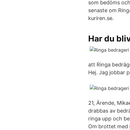
som bedöms och 
senaste om Ringa
kuriren.se.
Har du bli
att Ringa bedräg
Hej. Jag jobbar 
21, Ärende, Mika
drabbas av bedrä
ringa upp och be
Om brottet med h