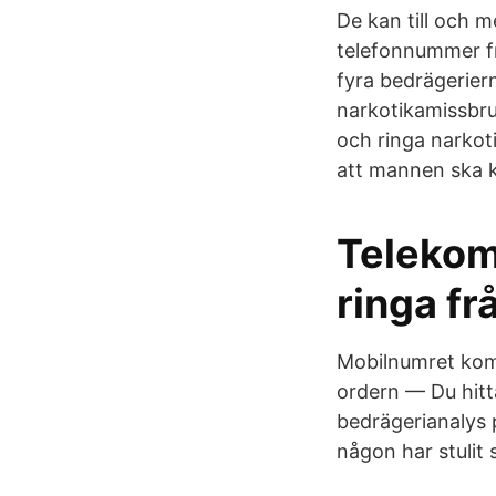
De kan till och m
telefonnummer fr
fyra bedrägeriern
narkotikamissbru
och ringa narkoti
att mannen ska k
Telekom
ringa fr
Mobilnumret kom
ordern — Du hitta
bedrägerianalys p
någon har stulit