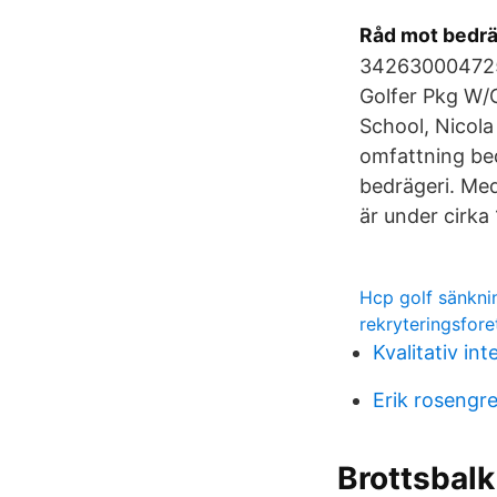
Råd mot bedrä
342630004725
Golfer Pkg W/
School, Nicola
omfattning bed
bedrägeri. Me
är under cirka
Hcp golf sänkni
rekryteringsfore
Kvalitativ in
Erik rosengr
Brottsbal