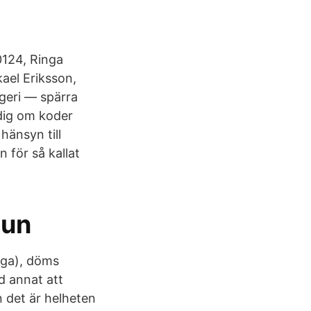
0124, Ringa
ael Eriksson,
geri — spärra
dig om koder
hänsyn till
 för så kallat
mun
nga), döms
d annat att
 det är helheten