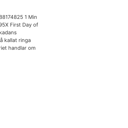
88174825 1 Min
5X First Day of
skadans
 kallat ringa
iet handlar om