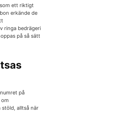
som ett riktigt
abon erkände de
tt
v ringa bedrägeri
hoppas på så sätt
åtsas
nnumret på
t om
stöld, alltså när