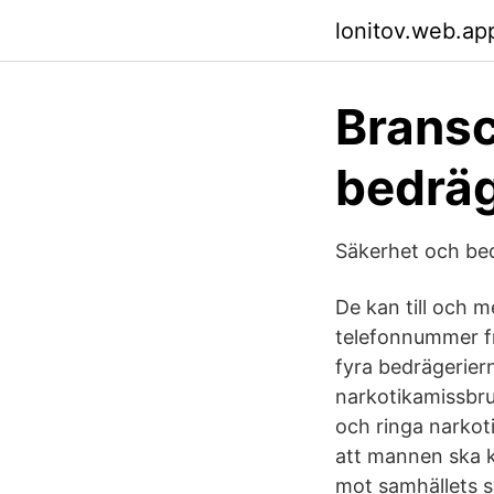
lonitov.web.ap
Bransc
bedräg
Säkerhet och bed
De kan till och m
telefonnummer fr
fyra bedrägeriern
narkotikamissbru
och ringa narkoti
att mannen ska ku
mot samhällets s