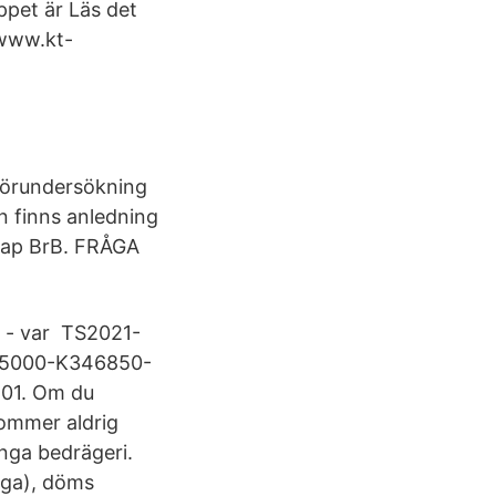
pet är Läs det
 www.kt-
 förundersökning
n finns anledning
 kap BrB. FRÅGA
n - var TS2021-
 - 5000-K346850-
-01. Om du
kommer aldrig
nga bedrägeri.
nga), döms