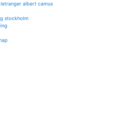
letranger albert camus
ng stockholm
ning
 map