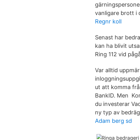
gärningspersonen
vanligare brott i
Regnr koll
Senast har bedra
kan ha blivit uts
Ring 112 vid påg
Var alltid uppmä
inloggningsuppgi
ut att komma frå
BankID. Men Kon
du investerar Va
ny typ av bedräg
Adam berg sd