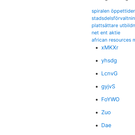
spiralen öppettider
stadsdelsförvaltni
plattsättare utbild
net ent aktie
african resources
xMKXr
yhsdg
LcnvG
gyjvS
FoYWO
Zuo
Dae