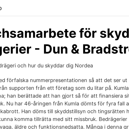
p
hsamarbete för sky
erier - Dun & Bradst
rägeri och hur du skyddar dig Nordea
ed förfalska nummerpresentationen så att det ser ut 
ån supporten från ett företag som du litar på. Kuml
a; han berättade att han gjort så för att finansiera si
k. Nu har 46-åringen från Kumla dömts för fyra fall a
kabrott. Han döms till skyddstillsyn och tingsrätten 
nna komma tillrätta med sitt missbruk. Bedrägerier i
vaga, äldre och funktionsnedsatta. Många i denna gr