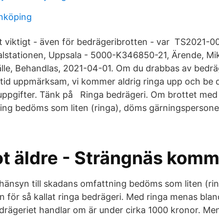
nköping
t viktigt - även för bedrägeribrotten - var TS2021-0
alstationen, Uppsala - 5000-K346850-21, Ärende, Mik
lle, Behandlas, 2021-04-01. Om du drabbas av bedrä
ltid uppmärksam, vi kommer aldrig ringa upp och be 
suppgifter. Tänk på Ringa bedrägeri. Om brottet med 
ng bedöms som liten (ringa), döms gärningspersonen
ot äldre - Strängnäs kom
änsyn till skadans omfattning bedöms som liten (ri
 för så kallat ringa bedrägeri. Med ringa menas blan
rägeriet handlar om är under cirka 1000 kronor. Men