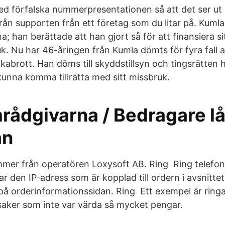
ed förfalska nummerpresentationen så att det ser ut 
ån supporten från ett företag som du litar på. Kuml
a; han berättade att han gjort så för att finansiera si
k. Nu har 46-åringen från Kumla dömts för fyra fall a
kabrott. Han döms till skyddstillsyn och tingsrätten 
unna komma tillrätta med sitt missbruk.
rådgivarna / Bedragare l
ån
mer från operatören Loxysoft AB. Ring Ring telefo
r den IP-adress som är kopplad till ordern i avsnitte
å orderinformationssidan. Ring Ett exempel är ringa 
 saker som inte var värda så mycket pengar.