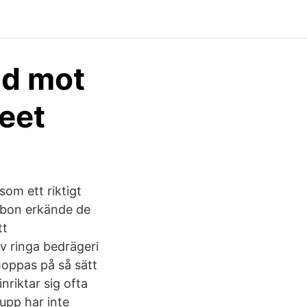
dd mot
reet
som ett riktigt
abon erkände de
tt
v ringa bedrägeri
hoppas på så sätt
nriktar sig ofta
upp har inte