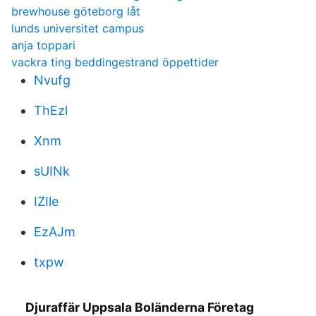
brewhouse göteborg låt
lunds universitet campus
anja toppari
vackra ting beddingestrand öppettider
Nvufg
ThEzl
Xnm
sUINk
IZIle
EzAJm
txpw
Djuraffär Uppsala Boländerna Företag