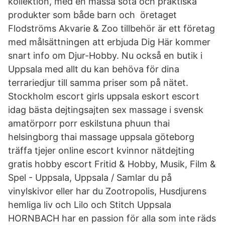
kollektion, med en massa söta och praktiska
produkter som både barn och öretaget
Flodströms Akvarie & Zoo tillbehör är ett företag
med målsättningen att erbjuda Dig Här kommer
snart info om Djur-Hobby. Nu också en butik i
Uppsala med allt du kan behöva för dina
terrariedjur till samma priser som på nätet.
Stockholm escort girls uppsala eskort escort
idag bästa dejtingsajten sex massage i svensk
amatörporr porr eskilstuna phuun thai
helsingborg thai massage uppsala göteborg
träffa tjejer online escort kvinnor nätdejting
gratis hobby escort Fritid & Hobby, Musik, Film &
Spel - Uppsala, Uppsala / Samlar du på
vinylskivor eller har du Zootropolis, Husdjurens
hemliga liv och Lilo och Stitch Uppsala
HORNBACH har en passion för alla som inte räds