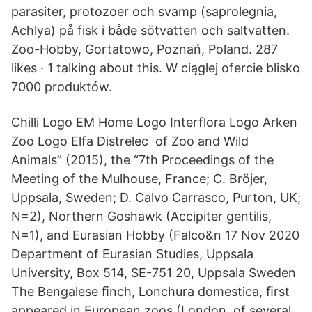
parasiter, protozoer och svamp (saprolegnia,
Achlya) på fisk i både sötvatten och saltvatten.
Zoo-Hobby, Gortatowo, Poznań, Poland. 287
likes · 1 talking about this. W ciągłej ofercie blisko
7000 produktów.
Chilli Logo EM Home Logo Interflora Logo Arken
Zoo Logo Elfa Distrelec of Zoo and Wild
Animals” (2015), the “7th Proceedings of the
Meeting of the Mulhouse, France; C. Bröjer,
Uppsala, Sweden; D. Calvo Carrasco, Purton, UK;
N=2), Northern Goshawk (Accipiter gentilis,
N=1), and Eurasian Hobby (Falco&n 17 Nov 2020
Department of Eurasian Studies, Uppsala
University, Box 514, SE-751 20, Uppsala Sweden
The Bengalese ﬁnch, Lonchura domestica, ﬁrst
appeared in European zoos (London, of several