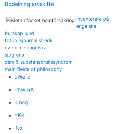
Bodelning arvskifte
inventerare på
engelska
burskap lund
fotbollsjournalist erik
cv online engelska
sjogrens
dsm 5 substansbrukssyndrom
main fields of philosophy
oWefd
PhwmA
kmcq
oKk
iNz